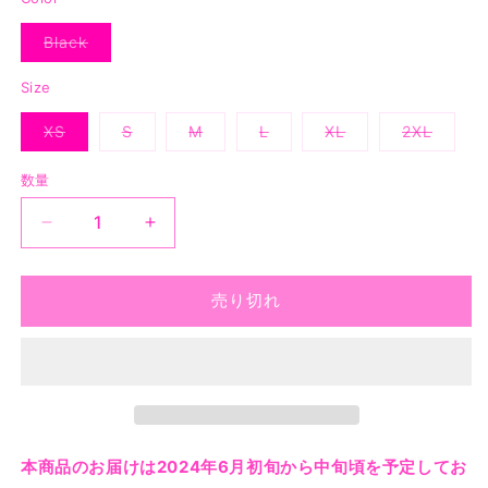
格
Black
バ
リ
エ
Size
ー
シ
XS
S
M
L
XL
2XL
ョ
バ
バ
バ
バ
バ
バ
ン
リ
リ
リ
リ
リ
リ
は
エ
エ
エ
エ
エ
エ
売
数量
ー
ー
ー
ー
ー
ー
り
シ
シ
シ
シ
シ
シ
切
ョ
ョ
ョ
ョ
ョ
ョ
れ
Rose
Rose
ン
ン
ン
ン
ン
ン
て
は
は
は
は
は
は
Games
Games
い
売
売
売
売
売
売
る
Hoodie
Hoodie
り
り
り
り
り
り
か
切
切
切
切
切
切
-
-
売り切れ
販
れ
れ
れ
れ
れ
れ
売
Black
Black
て
て
て
て
て
て
で
い
い
い
い
い
い
き
の
の
る
る
る
る
る
る
ま
数
数
か
か
か
か
か
か
せ
販
販
販
販
販
販
ん
量
量
売
売
売
売
売
売
で
で
で
で
で
で
を
を
き
き
き
き
き
き
ま
ま
ま
ま
ま
ま
減
増
本商品のお届けは2024年6月初旬から中旬頃を予定してお
せ
せ
せ
せ
せ
せ
ら
や
ん
ん
ん
ん
ん
ん