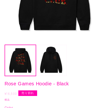
モ
ー
ダ
ル
で
メ
デ
ィ
ア
(1)
(2
Rose Games Hoodie - Black
を
開
通
売り切れ
く
¥16,500
常
税込
価
Color