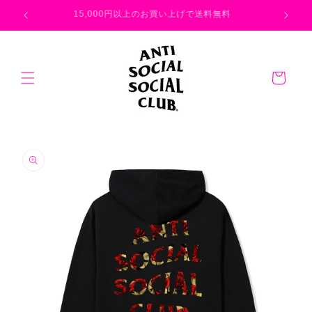
コンテ
ンツに
026
15,000円以上のお買い上げで送料無料
進む
カ
ー
ト
商品情
報にス
キップ