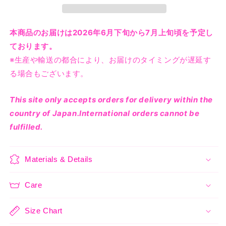
量
量
売
売
売
売
で
で
で
で
を
を
き
き
き
き
ま
ま
ま
ま
減
増
本商品のお届けは2026年6月下旬から7月上旬頃を予定し
せ
せ
せ
せ
ら
や
ん
ん
ん
ん
ております。
す
す
※生産や輸送の都合により、お届けのタイミングが遅延す
る場合もございます。
This site only accepts orders for delivery within the
country of Japan.International orders cannot be
fulfilled.
Materials & Details
Care
Size Chart