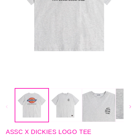
モ
ー
ダ
ル
で
メ
デ
ィ
ア
ASSC X DICKIES LOGO TEE
(1)
(2