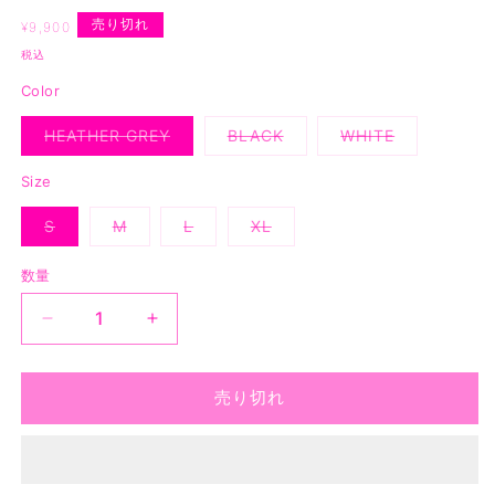
を
通
売り切れ
開
¥9,900
く
常
税込
価
Color
格
HEATHER GREY
BLACK
WHITE
バ
バ
バ
リ
リ
リ
エ
エ
エ
Size
ー
ー
ー
シ
シ
シ
S
M
L
XL
ョ
ョ
ョ
バ
バ
バ
バ
ン
ン
ン
リ
リ
リ
リ
は
は
は
エ
エ
エ
エ
売
売
売
数量
ー
ー
ー
ー
り
り
り
シ
シ
シ
シ
切
切
切
ョ
ョ
ョ
ョ
れ
れ
れ
ASSC
ASSC
ン
ン
ン
ン
て
て
て
は
は
は
は
X
X
い
い
い
売
売
売
売
る
る
る
DICKIES
DICKIES
り
り
り
り
か
か
か
切
切
切
切
LOGO
LOGO
売り切れ
販
販
販
れ
れ
れ
れ
売
売
売
TEE
TEE
て
て
て
て
で
で
で
い
い
い
い
き
き
き
の
の
る
る
る
る
ま
ま
ま
数
数
か
か
か
か
せ
せ
せ
販
販
販
販
ん
ん
ん