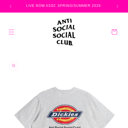
コンテ
ンツに
15,000円以上のお買い上げで送料無料
進む
カ
ー
ト
商品情
報にス
キップ