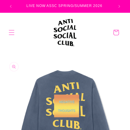
コンテ
ンツに
LIVE NOW ASSC SPRING/SUMMER 2026
進む
カ
ー
ト
商品情
報にス
キップ