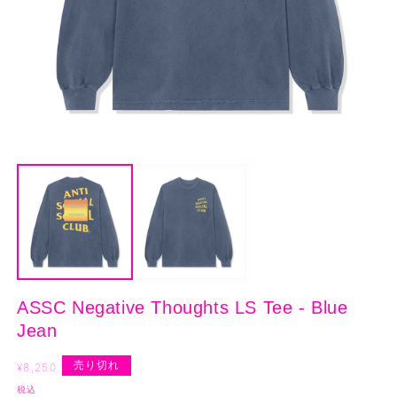
モ
ー
ダ
ル
で
メ
デ
ィ
ア
(1)
(2
ASSC Negative Thoughts LS Tee - Blue
を
開
Jean
く
通
売り切れ
¥8,250
常
税込