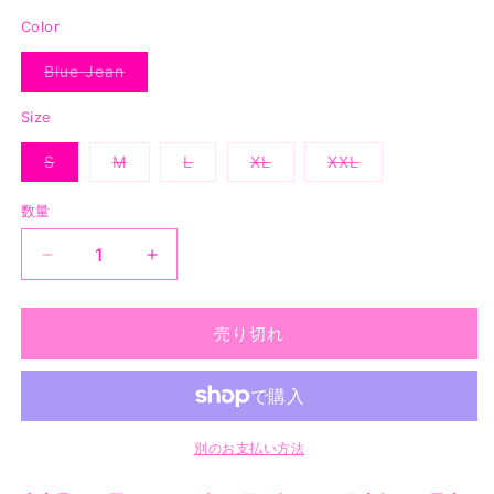
価
Color
格
Blue Jean
バ
リ
エ
Size
ー
シ
S
M
L
XL
XXL
ョ
バ
バ
バ
バ
バ
ン
リ
リ
リ
リ
リ
は
エ
エ
エ
エ
エ
売
数量
ー
ー
ー
ー
ー
り
シ
シ
シ
シ
シ
切
ョ
ョ
ョ
ョ
ョ
れ
ASSC
ASSC
ン
ン
ン
ン
ン
て
は
は
は
は
は
Negative
Negative
い
売
売
売
売
売
る
Thoughts
Thoughts
り
り
り
り
り
か
切
切
切
切
切
LS
LS
売り切れ
販
れ
れ
れ
れ
れ
売
Tee
Tee
て
て
て
て
て
で
い
い
い
い
い
-
-
き
る
る
る
る
る
ま
Blue
Blue
か
か
か
か
か
せ
販
販
販
販
販
Jean
Jean
ん
売
売
売
売
売
の
の
別のお支払い方法
で
で
で
で
で
き
き
き
き
き
数
数
ま
ま
ま
ま
ま