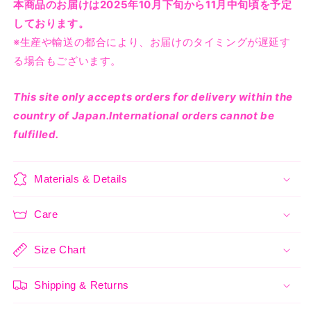
本商品のお届けは2025年10月下旬から11月中旬頃を予定
せ
せ
せ
せ
せ
量
量
ん
ん
ん
ん
ん
を
を
しております。
減
増
※生産や輸送の都合により、お届けのタイミングが遅延す
ら
や
る場合もございます。
す
す
This site only accepts orders for delivery within the
country of Japan.International orders cannot be
fulfilled.
Materials & Details
Care
Size Chart
Shipping & Returns