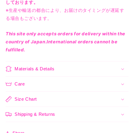
を
を
しております。
減
増
※生産や輸送の都合により、お届けのタイミングが遅延す
ら
や
る場合もございます。
す
す
This site only accepts orders for delivery within the
country of Japan.International orders cannot be
fulfilled.
Materials & Details
Care
Size Chart
Shipping & Returns
Share