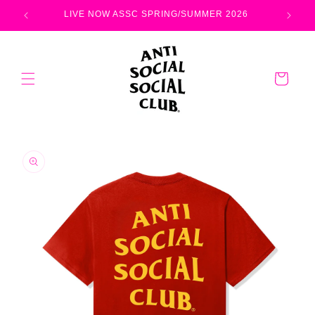
コンテ
ンツに
LIVE NOW ASSC SPRING/SUMMER 2026
進む
カ
ー
ト
商品情
報にス
キップ