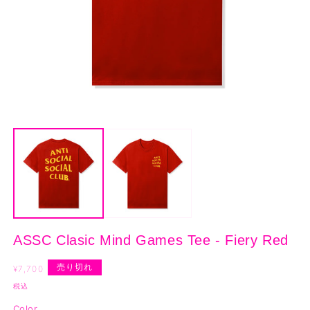
モ
ー
ダ
ル
で
メ
デ
ィ
ア
(1)
(2
ASSC Clasic Mind Games Tee - Fiery Red
を
開
通
売り切れ
く
¥7,700
常
税込
価
Color