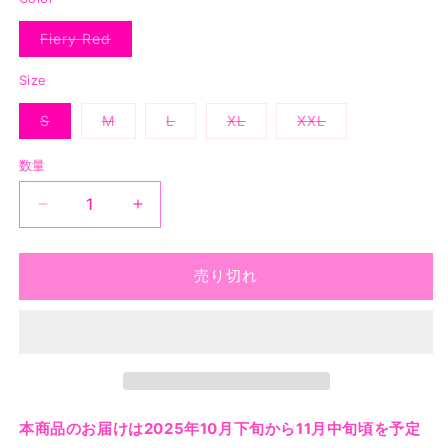
格
Fiery Red
バ
リ
エ
Size
ー
シ
S
M
L
XL
XXL
ョ
バ
バ
バ
バ
バ
ン
リ
リ
リ
リ
リ
は
エ
エ
エ
エ
エ
売
数量
ー
ー
ー
ー
ー
り
シ
シ
シ
シ
シ
切
ョ
ョ
ョ
ョ
ョ
れ
ASSC
ASSC
ン
ン
ン
ン
ン
て
は
は
は
は
は
Clasic
Clasic
い
売
売
売
売
売
る
Mind
Mind
り
り
り
り
り
か
切
切
切
切
切
Games
Games
売り切れ
販
れ
れ
れ
れ
れ
売
Tee
Tee
て
て
て
て
て
で
い
い
い
い
い
-
-
き
る
る
る
る
る
ま
Fiery
Fiery
か
か
か
か
か
せ
販
販
販
販
販
Red
Red
ん
売
売
売
売
売
の
の
で
で
で
で
で
き
き
き
き
き
数
数
ま
ま
ま
ま
ま
本商品のお届けは2025年10月下旬から11月中旬頃を予定
せ
せ
せ
せ
せ
量
量
ん
ん
ん
ん
ん